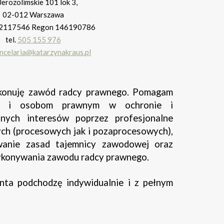
 Jerozolimskie 101 lok 3,
02-012 Warszawa
2117546 Regon 146190786
tel.
505 155 976
ncelaria@katarzynakraus.pl
konuję zawód radcy prawnego.
Pomagam
ak i osobom prawnym w ochronie i
snych interesów poprzez profesjonalne
ch (procesowych jak i pozaprocesowych),
wanie zasad tajemnicy zawodowej oraz
ykonywania zawodu radcy prawnego.
nta podchodzę indywidualnie i z pełnym